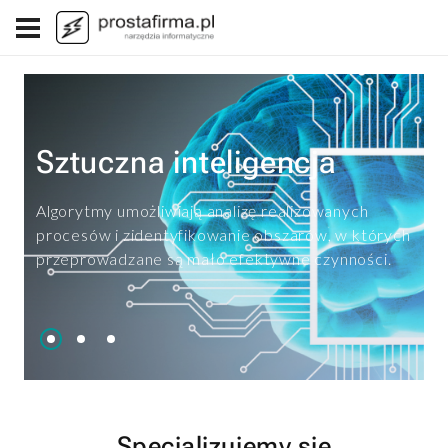
Sztuczna inteligencja
Algorytmy umożliwiają analizę realizowanych
procesów i zidentyfikowanie obszarów, w których
przeprowadzane są mało efektywne czynności.
Specjalizujemy się