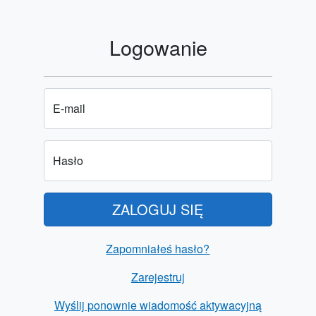
Logowanie
E-mail
Hasło
ZALOGUJ SIĘ
Zapomniałeś hasło?
Zarejestruj
Wyślij ponownie wiadomość aktywacyjną